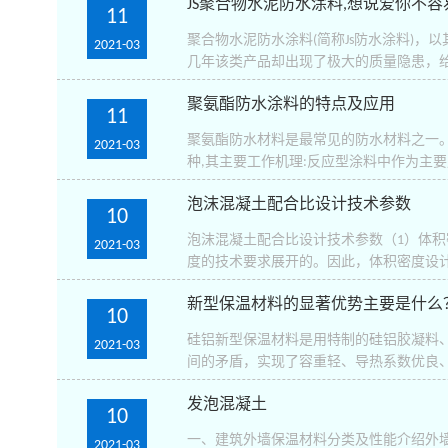
JS聚合物水泥防水涂料,想说爱你不容
11
聚合物水泥防水涂料(简称Js防水涂料)
2021-03
几年该类产品却出现了极大的质量隐患，给
聚氨酯防水涂料的特点及应用
11
聚氨酯防水材料是最常见的防水材料之一
2021-03
种,其主要工作机理:反应型涂料中作为主要成
泡沫混凝土配合比设计技术参数
10
泡沫混凝土配合比设计技术参数（1）体
2021-03
度的技术要求展开的。因此，体积密度设计
新型保温材料的显著优势主要是什么
10
硅铝新型保温材料是用特制的硅铝胶凝料
2021-03
间的矛盾，实现了容重轻、导热系数优良、
发泡混凝土
10
一、建筑外墙保温材料分类及性能介绍外
2021-03