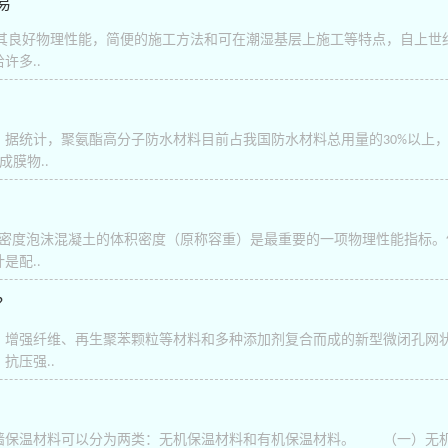
易
，以其良好物理性能，简便的施工方法和可在潮湿基层上施工等特点，自上
许多..
。据统计，聚氨酯高分子防水材料目前占我国防水材料总用量的30%以上
膜物..
积密度泡沫混凝土的体积密度（原称容重）是最重要的一项物理性能指标
是配..
？
、增强纤维、再生聚苯颗粒等材料和多种添加剂复合而成的新型微闭孔网
抗压强..
墙保温材料可以分为两类：无机保温材料和有机保温材料。 （一）无