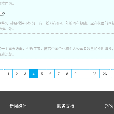
粒作为..
些？
平整3、砂浆搅拌不均匀，有干粉料存在4、苯板间有缝隙，应在抹面前塞
8、外..
的一个重要方向，但近年来，随着中国企业和个人经营者数量的不断增多
质混凝..
1
2
3
4
5
6
7
8
9
...
25
26
新闻媒体
服务支持
咨询