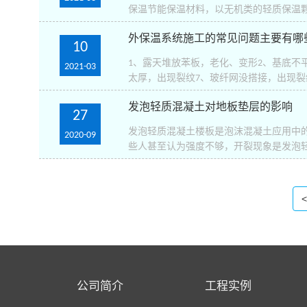
保温节能保温材料，以无机类的轻质保温颗
外保温系统施工的常见问题主要有哪
10
1、露天堆放苯板，老化、变形2、基底不
2021-03
太厚，出现裂纹7、玻纤网没搭接，出现裂纹
发泡轻质混凝土对地板垫层的影响
27
发泡轻质混凝土楼板是泡沫混凝土应用中
2020-09
些人甚至认为强度不够，开裂现象是发泡轻
<
公司简介
工程实例