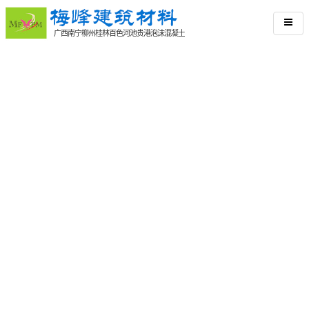
广西南宁柳州桂林百色河池贵港泡沫混凝土